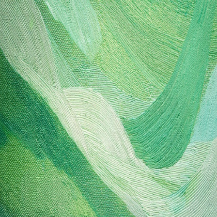
Halmonium
News
Robots
Members
About
EN
クリエイティブに最適化された
ロボッ
トを生み出す
"We design and build robots tailored to creative concepts"
ハルモニウムとは
ハルモニウムは2025年4月より大嶋悠司、芝村ひばり、吉崎
航 の三名により開始したプロジェクトです。最新技術をピ
ックアップし、世の中にない魅力的なロボットを創出しま
す。デザイン、設計、AI、制御などをできる限りすべて自
分たちで行います。
Halmonium
Contact:
contact@halmonium.com